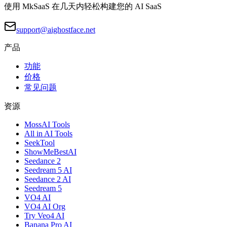
使用 MkSaaS 在几天内轻松构建您的 AI SaaS
support@aighostface.net
产品
功能
价格
常见问题
资源
MossAI Tools
All in AI Tools
SeekTool
ShowMeBestAI
Seedance 2
Seedream 5 AI
Seedance 2 AI
Seedream 5
VO4 AI
VO4 AI Org
Try Veo4 AI
Banana Pro AI