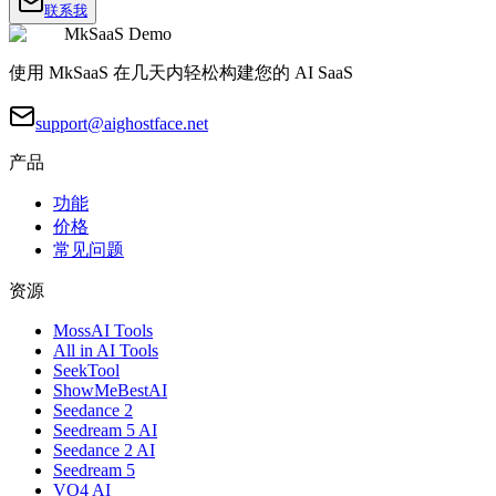
联系我
MkSaaS Demo
使用 MkSaaS 在几天内轻松构建您的 AI SaaS
support@aighostface.net
产品
功能
价格
常见问题
资源
MossAI Tools
All in AI Tools
SeekTool
ShowMeBestAI
Seedance 2
Seedream 5 AI
Seedance 2 AI
Seedream 5
VO4 AI